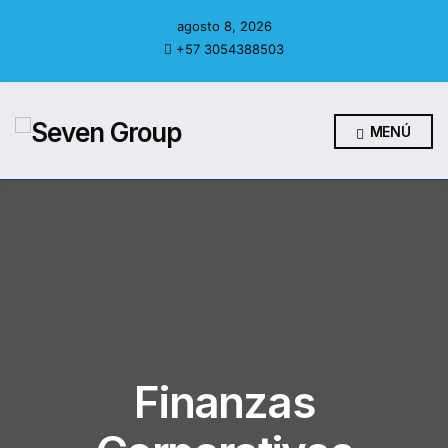
agosto 8, 2026
+57 3054388503
MENÚ
Finanzas