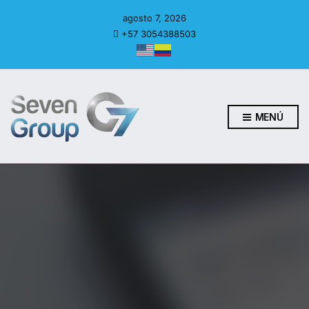
agosto 7, 2026
+57 3054388503
MENÚ